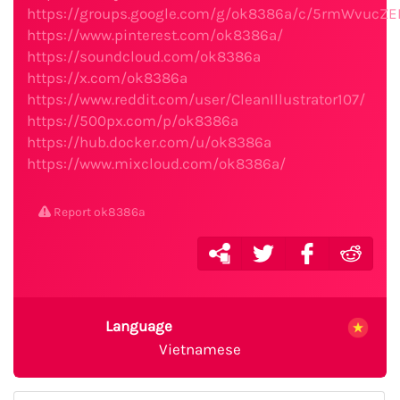
https://groups.google.com/g/ok8386a/c/5rmWvucZ
https://www.pinterest.com/ok8386a/
https://soundcloud.com/ok8386a
https://x.com/ok8386a
https://www.reddit.com/user/CleanIllustrator107/
https://500px.com/p/ok8386a
https://hub.docker.com/u/ok8386a
https://www.mixcloud.com/ok8386a/
Report ok8386a
Language
Vietnamese