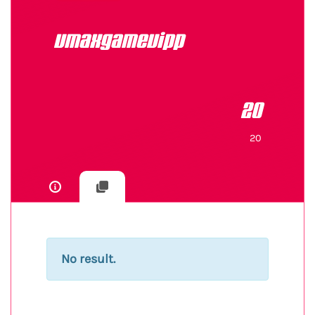
vmaxgamevipp
20
20
No result.