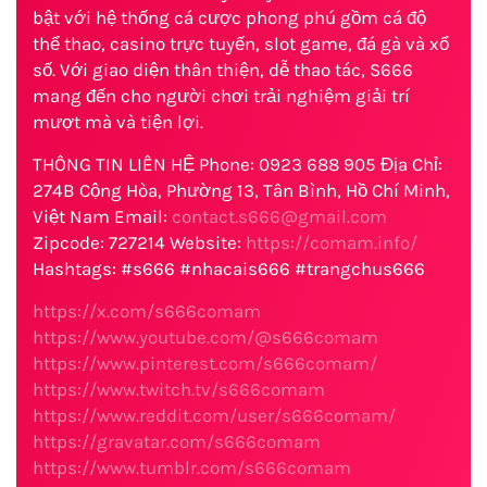
bật với hệ thống cá cược phong phú gồm cá độ
thể thao, casino trực tuyến, slot game, đá gà và xổ
số. Với giao diện thân thiện, dễ thao tác, S666
mang đến cho người chơi trải nghiệm giải trí
mượt mà và tiện lợi.
THÔNG TIN LIÊN HỆ Phone: 0923 688 905 Địa Chỉ:
274B Cộng Hòa, Phường 13, Tân Bình, Hồ Chí Minh,
Việt Nam Email:
contact.s666@gmail.com
Zipcode: 727214 Website:
https://comam.info/
Hashtags: #s666 #nhacais666 #trangchus666
https://x.com/s666comam
https://www.youtube.com/@s666comam
https://www.pinterest.com/s666comam/
https://www.twitch.tv/s666comam
https://www.reddit.com/user/s666comam/
https://gravatar.com/s666comam
https://www.tumblr.com/s666comam