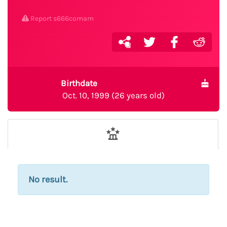
Report s666comam
Birthdate
Oct. 10, 1999 (26 years old)
No result.