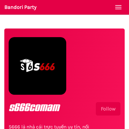
Bandori Party
Togg
navi
s666comam
Follow
S666 là nhà cái trực tuyến uy tín, nổi