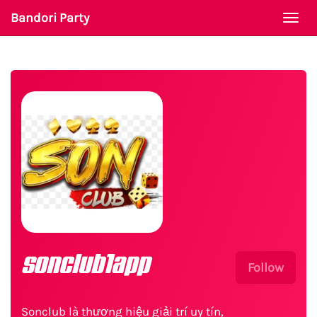
Bandori Party
Togg
navi
sonclub1app
Follow
Sonclub là thương hiệu giải trí uy tín,