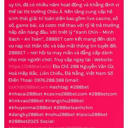
uy tín, đã có nhiều năm hoạt động và khẳng định vị
thế tại thị trường Châu Á. Nền tảng cung cấp hệ
sinh thái giải trí toàn diện bao gồm live casino, xổ
số, game bài, cá cược thể thao với tỷ lệ trả thưởng
hấp dẫn hàng đầu. Với triết lý “Xanh Chín – Minh
Bạch – An Toàn”, 288BET cam kết mang đến dịch
vụ nạp rút thần tốc và bảo mật thông tin tuyệt đối.
288BET – nơi hội tụ may mắn và đẳng cấp dành
cho mọi người chơi. Truy cập ngay tại : Website:
https://288bet.win/
Địa Chỉ: 288 Nguyễn Văn Cừ,
Hoà Hiệp Bắc, Liên Chiểu, Đà Nẵng, Việt Nam Số
Điện Thoại: 0976.288.388 Gmail:
cskh@288bet.win
Hashtag: #288bet
#nhacai288bet #casino288bet.com #288betcom
#linkvao288bet #trangchu288bet
#khuyenmai288bet #288betxanhchin
#dangky288bet #nohu288bet #taixiu288bet
#288bet2025 Social: