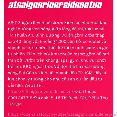
atsaigonriversidenetvn
A&T Saigon Riverside được kiến tạo như một khu
nghỉ dưỡng ven sông giữa lòng đô thị, tọa lạc tại
TP. Thuận An, Bình Dương. Dự án gồm 2 tòa tháp
cao 40 tầng với khoảng 1.000 căn hộ, condotel và
shophouse, sở hữu thiết kế tối ưu ánh sáng và gió
tự nhiên. Tiện ích nội khu chuẩn resort gồm hồ bơi
tràn bờ, vườn trên không, spa, gym, khu vui chơi
trẻ em, BBQ ngoài trời. Với lợi thế ba mặt hướng
sông Sài Gòn và kết nối nhanh đến TP.HCM, đây là
lựa chọn lý tưởng cho nhu cầu an cư lẫn đầu tư
dài hạn. Website :
https://atsaigonriverside.net.vn/
Điện thoại:
0901.347.719 Địa chỉ: 181 Lê Thị Bạch Cát, P Phú Thọ
TPHCM
https://open.firstory.me/user/atsaigonriversidenetvn