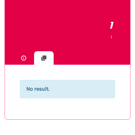
1
1
No result.