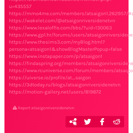
u=435557
https://mmo4me.com/members/atsaigon1.262957/#
https://wakelet.com/@atsaigonriversidenetvn
https://www.lexaloffle.com/bbs/?uid=130063
https://www.gp1.hr/forums/users/atsaigonriversidene
https://www.thesims3.com/myBlog.html?
persona=atsaigon1&showBlogMasterPopup=false
https://www.instapaper.com/p/atsaigon1
https://findaspring.org/members/atsaigonriversiden
https://www.rcuniverse.com/forum/members/atsaigon
https://uiverse.io/profile/at_saigon
https://3dtoday.ru/blogs/atsaigonriversidenetvn
https://motion-gallery.net/users/819872
Report atsaigonriversidenetvn