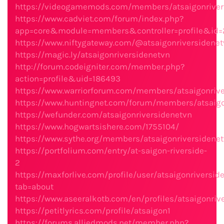
https://videogamemods.com/members/atsaigonriver
https://www.cadviet.com/forum/index.php?
app=core&module=members&controller=profile&id=2
https://www.niftygateway.com/@atsaigonriversidenet
https://magic.ly/atsaigonriversidenetvn
http://forum.codeigniter.com/member.php?
action=profile&uid=186493
https://www.warriorforum.com/members/atsaigonrive
https://www.huntingnet.com/forum/members/atsaigo
https://wefunder.com/atsaigonriversidenetvn
https://www.hogwartsishere.com/1755104/
https://www.sythe.org/members/atsaigonriversidenet
https://portfolium.com/entry/at-saigon-riverside-
2
https://maxforlive.com/profile/user/atsaigonriversid
tab=about
https://www.aseeralkotb.com/en/profiles/atsaigonriv
https://petitlyrics.com/profile/atsaigon1
https://forums.alliedmods.net/member.php?