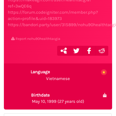
ref=3wQE6q
https://forum.codeigniter.com/member.php?
action=profile&uid=183973
https://bandori.party/user/315899/nohu90healthtacgi
Report nohu90healthtacgia
Language
Vietnamese
Birthdate
May 10, 1999 (27 years old)