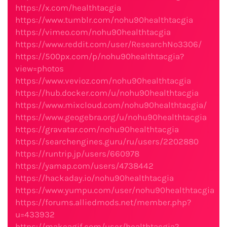
https://x.com/healthtacgia
https://www.tumblr.com/nohu90healthtacgia
https://vimeo.com/nohu90healthtacgia
https://www.reddit.com/user/ResearchNo3306/
https://500px.com/p/nohu90healthtacgia?
view=photos
https://www.vevioz.com/nohu90healthtacgia
https://hub.docker.com/u/nohu90healthtacgia
https://www.mixcloud.com/nohu90healthtacgia/
https://www.geogebra.org/u/nohu90healthtacgia
https://gravatar.com/nohu90healthtacgia
https://searchengines.guru/ru/users/2202880
https://runtrip.jp/users/660978
https://yamap.com/users/4738442
https://hackaday.io/nohu90healthtacgia
https://www.yumpu.com/user/nohu90healthtacgia
https://forums.alliedmods.net/member.php?
u=433932
https://makeagif.com/user/healthtacgia?