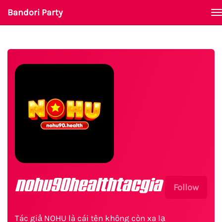
Bandori Party
T
n
nohu90healthtacgia
Follow
Tác giả NOHU là cái tên không còn xa lạ