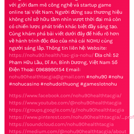
với giới đam mê công nghệ và startup game
online tại Việt Nam. Người đứng sau thương hiệu
không chỉ sở hữu tầm nhìn vượt thời đại mà còn
có chiến lược phát triển khác biệt đầy sáng tạo.
Cùng khám phá bài viết dưới đây để hiểu rõ hơn
về hành trình độc đáo của nhà cái NOHU cùng
người sáng lập. Thông tin liên hệ: Website:
https://nohu90.health/tac-gia-nohu/
Địa chỉ: 52
Phạm Hữu Lầu, Dĩ An, Bình Dương, Việt Nam Số
Điện Thoại: 0968990154 Email:
nohu90healthtacgia@gmail.com
#nohu90 #nohu
#nohucasino #nohudoithuong #gameslotnohu
https://www.facebook.com/nohu90healthtacgia/
https://www.youtube.com/@nohu90healthtacgia
https://groups.google.com/g/nohu90healthtacgia
https://www.pinterest.com/nohu90healthtacgia/_prof
https://soundcloud.com/nohu90healthtacgia
https://medium.com/@nohu90healthtacgia/about