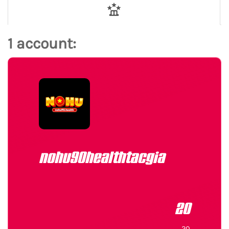
1 account:
nohu90healthtacgia
20
20