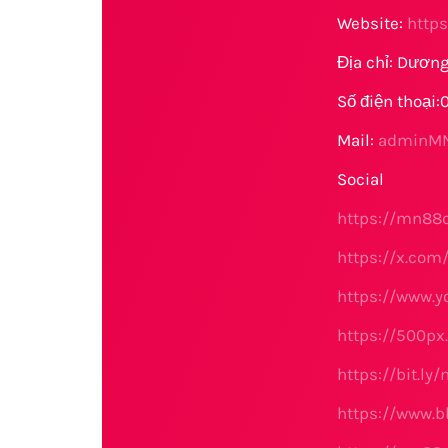
Website:
https
Địa chỉ: Dươn
Số điện thoại
Mail:
adminM
Social
https://mn88
https://x.co
https://www
https://500p
https://bit.
https://www.