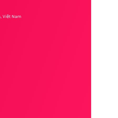
h, Việt Nam