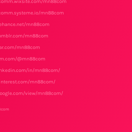
8comm.wixsite.com/mn88com
8comm.systeme.io/mn88com
behance.net/mn88com
tumblr.com/mn88com
atar.com/mn88com
ium.com/@mn88com
linkedin.com/in/mn88com/
pinterest.com/mn88com/
s.google.com/view/mn88com/
8com