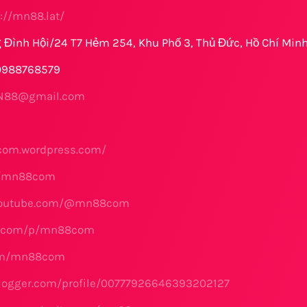
://mn88.lat/
g Đình Hội/24 T7 Hẻm 254, Khu Phố 3, Thủ Đức, Hồ Chí Min
:0988768579
N88@gmail.com
com.wordpress.com/
m/mn88com
.youtube.com/@mn88com
x.com/p/mn88com
ly/m/mn88com
blogger.com/profile/00777926646393202127