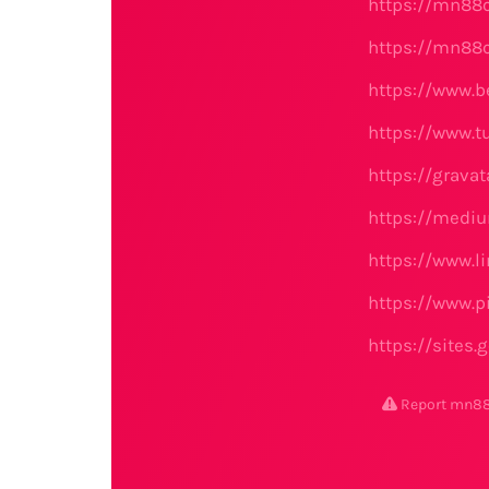
https://mn8
https://mn8
https://www.
https://www.
https://grav
https://med
https://www.
https://www.
https://site
Report mn8