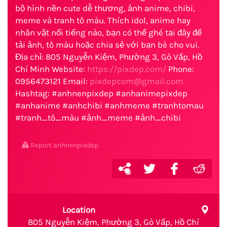
bộ hình nền cute dễ thương, ảnh anime, chibi,
meme và tranh tô màu. Thích idol, anime hay
nhân vật nổi tiếng nào, bạn có thể ghé tại đây để
tải ảnh, tô màu hoặc chia sẻ với bạn bè cho vui.
Địa chỉ: 805 Nguyễn Kiệm, Phường 3, Gò Vấp, Hồ
Chí Minh Website:
https://pixdep.com/
Phone:
0956473121 Email:
pixdepcom@gmail.com
Hashtag: #anhnenpixdep #anhanimepixdep
#anhanime #anhchibi #anhmeme #tranhtomau
#tranh_tô_màu #ảnh_meme #ảnh_chibi
Report anhnenpixdep
Location
805 Nguyễn Kiệm, Phường 3, Gò Vấp, Hồ Chí