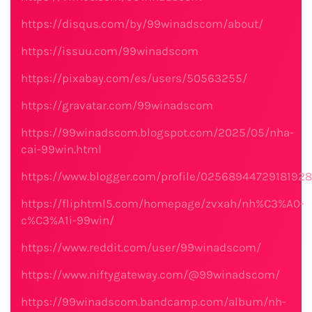
https://disqus.com/by/99winadscom/about/
https://issuu.com/99winadscom
https://pixabay.com/es/users/50563255/
https://gravatar.com/99winadscom
https://99winadscom.blogspot.com/2025/05/nha-
cai-99win.html
https://www.blogger.com/profile/0256894472918192
https://fliphtml5.com/homepage/zvxah/nh%C3%A0-
c%C3%A1i-99win/
https://www.reddit.com/user/99winadscom/
https://www.niftygateway.com/@99winadscom/
https://99winadscom.bandcamp.com/album/nh-