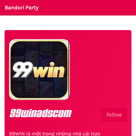
Bandori Party
99winadscom
Follow
99WIN là một trong những nhà cái trực