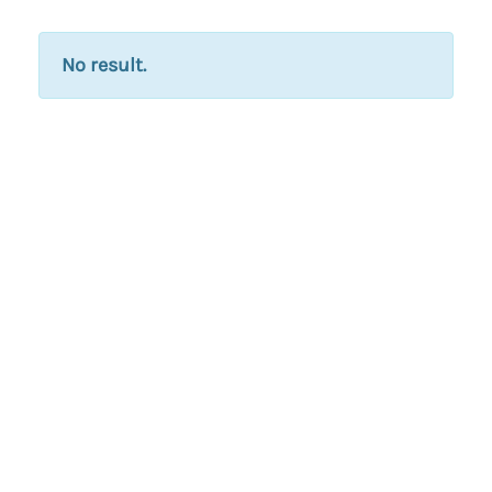
No result.