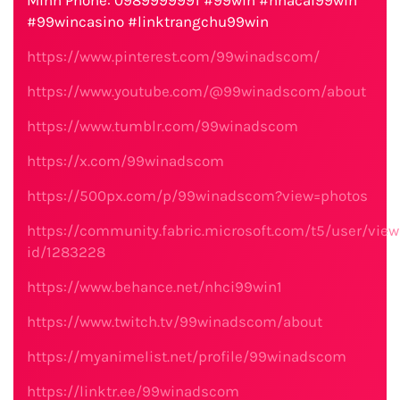
Minh Phone: 0989999991 #99win #nhacai99win
#99wincasino #linktrangchu99win
https://www.pinterest.com/99winadscom/
https://www.youtube.com/@99winadscom/about
https://www.tumblr.com/99winadscom
https://x.com/99winadscom
https://500px.com/p/99winadscom?view=photos
https://community.fabric.microsoft.com/t5/user/view
id/1283228
https://www.behance.net/nhci99win1
https://www.twitch.tv/99winadscom/about
https://myanimelist.net/profile/99winadscom
https://linktr.ee/99winadscom