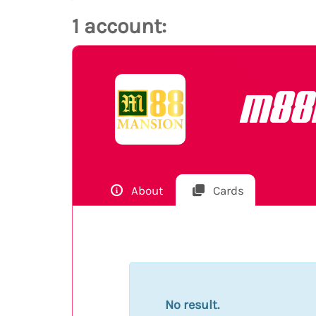
1 account:
m88
About
Cards
No result.