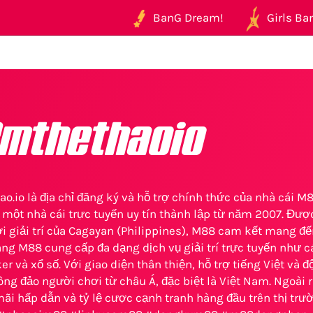
BanG Dream!
Girls Ban
mthethaoio
.io là địa chỉ đăng ký và hỗ trợ chính thức của nhà cái M
 một nhà cái trực tuyến uy tín thành lập từ năm 2007. Đư
ơi giải trí của Cagayan (Philippines), M88 cam kết mang đ
ng M88 cung cấp đa dạng dịch vụ giải trí trực tuyến như cá
er và xổ số. Với giao diện thân thiện, hỗ trợ tiếng Việt và
ng đảo người chơi từ châu Á, đặc biệt là Việt Nam. Ngoài 
mãi hấp dẫn và tỷ lệ cược cạnh tranh hàng đầu trên thị