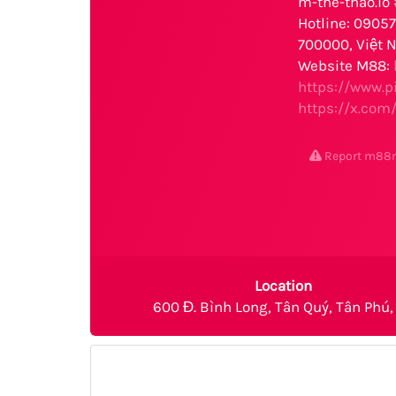
m-the-thao.
Hotline: 0905
700000, Việt
Website M88:
https://www.
https://x.co
Report m88
Location
600 Đ. Bình Long, Tân Quý, Tân Phú