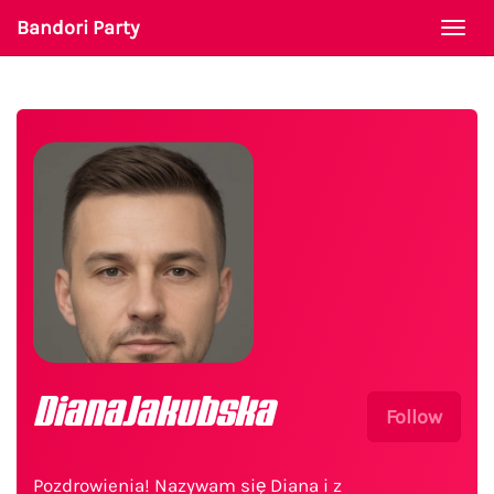
Bandori Party
Togg
navi
DianaJakubska
Follow
Pozdrowienia! Nazywam się Diana i z