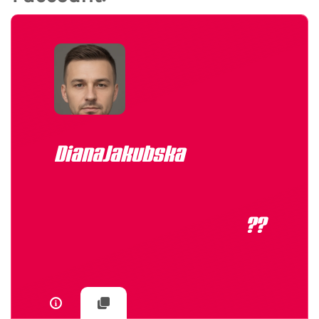
DianaJakubska
??