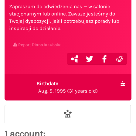
Zapraszam do odwiedzenia nas — w salonie
stacjonarnym lub online. Zawsze jesteśmy do
Twojej dyspozycji, jeśli potrzebujesz porady lub
inspiracji do działania.
Report DianaJakubska
Birthdate
Aug. 5, 1995 (31 years old)
1 account: