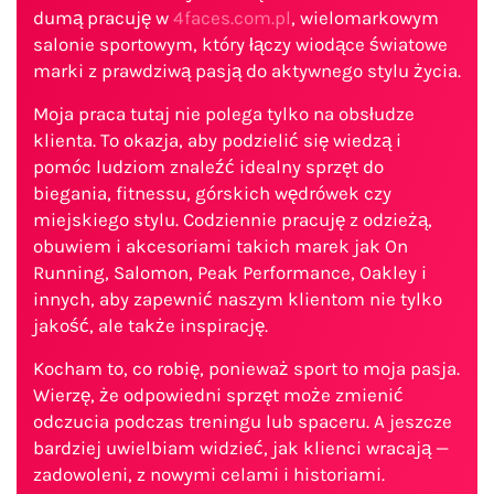
dumą pracuję w
4faces.com.pl
, wielomarkowym
salonie sportowym, który łączy wiodące światowe
marki z prawdziwą pasją do aktywnego stylu życia.
Moja praca tutaj nie polega tylko na obsłudze
klienta. To okazja, aby podzielić się wiedzą i
pomóc ludziom znaleźć idealny sprzęt do
biegania, fitnessu, górskich wędrówek czy
miejskiego stylu. Codziennie pracuję z odzieżą,
obuwiem i akcesoriami takich marek jak On
Running, Salomon, Peak Performance, Oakley i
innych, aby zapewnić naszym klientom nie tylko
jakość, ale także inspirację.
Kocham to, co robię, ponieważ sport to moja pasja.
Wierzę, że odpowiedni sprzęt może zmienić
odczucia podczas treningu lub spaceru. A jeszcze
bardziej uwielbiam widzieć, jak klienci wracają —
zadowoleni, z nowymi celami i historiami.