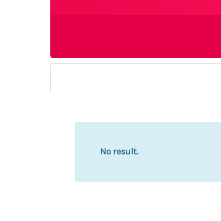
No result.