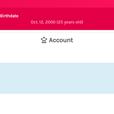
Birthdate
Oct. 12, 2000 (25 years old)
Account