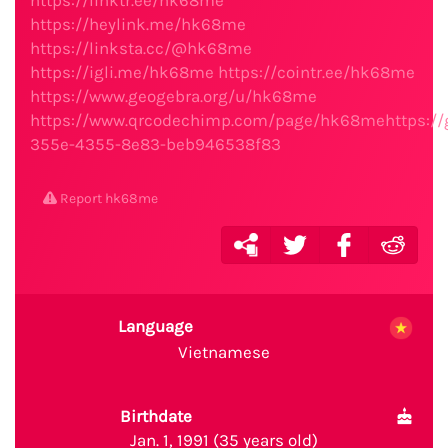
https://linktr.ee/hk68me
https://heylink.me/hk68me
https://linksta.cc/@hk68me
https://igli.me/hk68me
https://cointr.ee/hk68me
https://www.geogebra.org/u/hk68me
https://www.qrcodechimp.com/page/hk68mehttps://giv
355e-4355-8e83-beb946538f83
Report hk68me
Language
Vietnamese
Birthdate
Jan. 1, 1991 (35 years old)