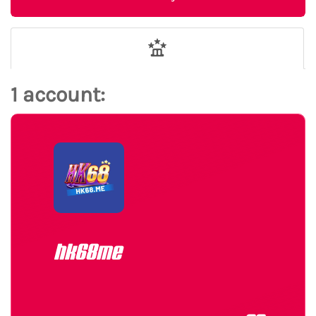
1 account:
hk68me