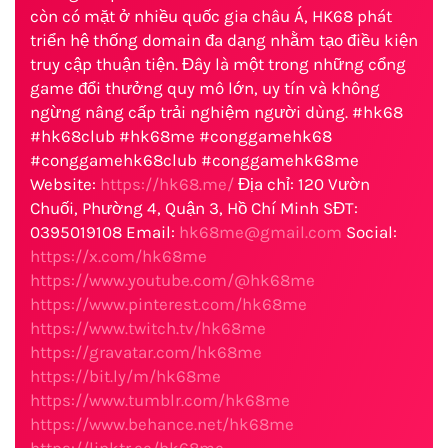
còn có mặt ở nhiều quốc gia châu Á, HK68 phát
triển hệ thống domain đa dạng nhằm tạo điều kiện
truy cập thuận tiện. Đây là một trong những cổng
game đổi thưởng quy mô lớn, uy tín và không
ngừng nâng cấp trải nghiệm người dùng. #hk68
#hk68club #hk68me #conggamehk68
#conggamehk68club #conggamehk68me
Website:
https://hk68.me/
Địa chỉ: 120 Vườn
Chuối, Phường 4, Quận 3, Hồ Chí Minh SĐT:
0395019108 Email:
hk68me@gmail.com
Social:
https://x.com/hk68me
https://www.youtube.com/@hk68me
https://www.pinterest.com/hk68me
https://www.twitch.tv/hk68me
https://gravatar.com/hk68me
https://bit.ly/m/hk68me
https://www.tumblr.com/hk68me
https://www.behance.net/hk68me