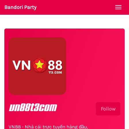
Bandori Party
Togg
navi
vn88t3com
Follow
VN88 - Nhà cái trực tuyến hàng đầu,