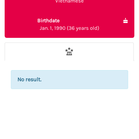
Vietnamese
Birthdate
Jan. 1, 1990 (36 years old)
No result.