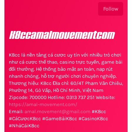
Follow
K8ccamalmovementcom
K8cc là nền tảng cá cược uy tín với nhiều trò chơi
như cá cược thể thao, casino trực tuyến, game bài
đổi thưởng. Hệ thống bảo mật an toàn, nạp rút
nhanh chóng, hỗ trợ người chơi chuyên nghiệp.
Thương hiệu: K8cc Địa chỉ: 60/4T Phạm Văn Chiêu,
Phường 14, Gò Vấp, Hồ Chí Minh, Việt Nam
Zipcode: 700000 Hotline: 0313 737 251 Website:
https://amal-movement.com/
Email:
amal.movement@gmail.com
#K8cc
#CáCượcK8cc #GameBàiK8cc #CasinoK8cc
#NhàCáiK8cc