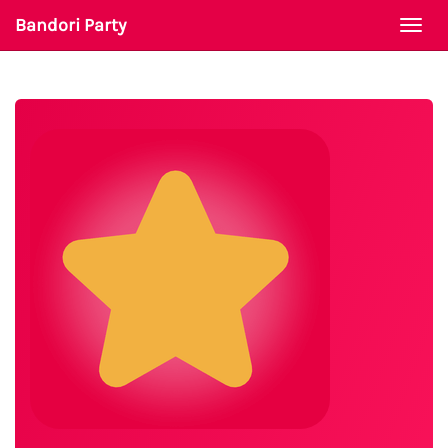
Bandori Party
Togg
navi