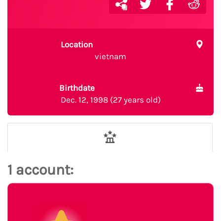
Location
vietnam
Birthdate
Dec. 12, 1998 (27 years old)
1 account: