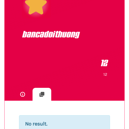
bancadoithuong
12
12
No result.