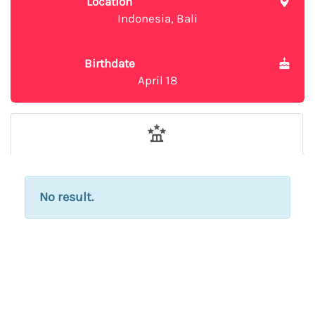
Location
Indonesia, Bali
Birthdate
April 18
No result.