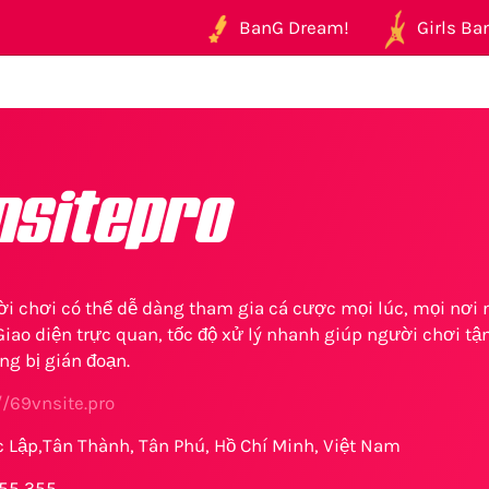
BanG Dream!
Girls Ban
nsitepro
i chơi có thể dễ dàng tham gia cá cược mọi lúc, mọi nơi 
 Giao diện trực quan, tốc độ xử lý nhanh giúp người chơi tậ
g bị gián đoạn.
//69vnsite.pro
c Lập,Tân Thành, Tân Phú, Hồ Chí Minh, Việt Nam
255 355