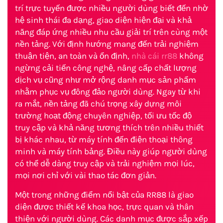
trí trực tuyến được nhiều người dùng biết đến nhờ
hệ sinh thái đa dạng, giao diện hiện đại và khả
năng đáp ứng nhiều nhu cầu giải trí trên cùng một
nền tảng. Với định hướng mang đến trải nghiệm
thuận tiện, an toàn và ổn định,
nhà cái rr88
không
ngừng cải tiến công nghệ, nâng cấp chất lượng
dịch vụ cũng như mở rộng danh mục sản phẩm
nhằm phục vụ đông đảo người dùng. Ngay từ khi
ra mắt, nền tảng đã chú trọng xây dựng môi
trường hoạt động chuyên nghiệp, tối ưu tốc độ
truy cập và khả năng tương thích trên nhiều thiết
bị khác nhau, từ máy tính đến điện thoại thông
minh và máy tính bảng. Điều này giúp người dùng
có thể dễ dàng truy cập và trải nghiệm mọi lúc,
mọi nơi chỉ với vài thao tác đơn giản.
Một trong những điểm nổi bật của RR88 là giao
diện được thiết kế khoa học, trực quan và thân
thiện với người dùng. Các danh mục được sắp xếp