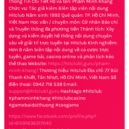
Thông Tin Chi Tiết Họ và tên: Phạm Minh Khang
Chức vụ: Tác giả kiêm Biên tập viên nội dung
Hitclub Năm sinh: 1992 Quê quán: TP. Hồ Chí Minh,
Việt Nam Học vấn / chuyên môn: Cử nhân Báo chí
và Truyền thông đa phương tiện Thành tích: Xây
dựng và kiểm duyệt hệ thống nội dung chuyên
sâu về giải trí trực tuyến tại Hitclub Kinh nghiệm:
Hơn 8 năm biên tập nội dung về cá cược trực
tuyến, game bài, casino online và phân tích kèo
thể thao Website:
https://hitclub1.guru/pham-
minh-khang/
Thương hiệu: Hitclub Địa chỉ: 77 Bùi
Thanh Khiết, Tân Nhựt, Hồ Chí Minh, Việt Nam Số
điện thoại: 0942 716 538 Email:
support@hitclub1.guru
Hashtags #hitclub
#phamminhkhang #hitclubcasino
#gamebaidoithuong #ceogame
https://www.facebook.com/profile.php?
id=61591636317040