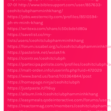
07-01
http://www.biblesupport.com/user/857633-
ceohitclubphamminhkhang/
https://jobs.westerncity.com/profiles/8510594-
ph-m-minh-khang
https://writexo.com/share/c50cbde1d80a
https://savelist.co/my-
lists/users/ceohitclubphamminhkhang
https://forum.issabel.org/u/ceohitclubphamminhkha
https://pastelink.net/wolakfrk
https://cointr.ee/ceohitclubph
https://partecipa.poliste.com/profiles/ceohitclubph/ac
https://malt-orden.info/userinfo.php?uid=472029
https://www.band.us/band/103364844/post
https://homepage.ninja/ceohitclubph
https://justpaste.it/f16uy
https://album.link/ceohitclubphamminhkhang
https://easymeals.qodeinteractive.com/forums/use
https://reactormag.com/members/ceohitclubphammi