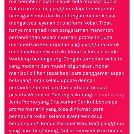
memeriahkan ajang sepak bola terbesar dunia.
Dalam promo ini, pengguna dapat menikmati
berbagai bonus dan keuntungan menarik saat
mengakses layanan di platform Nobar. Tidak
hanya menghadirkan pengalaman menonton
pertandingan secara nyaman, promo ini juga
memberikan kesempatan bagi pengguna untuk
mendapatkan reward eksklusif selama periode
Worldcup berlangsung. Dengan tampilan website
yang modern dan mudah digunakan, Nobar
menjadi pilihan tepat bagi para penggemar sepak
bola yang ingin selalu update dengan
pertandingan terbaru dari berbagai negara
peserta Worldcup. Gabung sekarang:
nobarlive.org
Jenis Promo yang Ditawarkan Berikut beberapa
promo menarik yang bisa dinikmati para
pengguna Nobar selama event Worldcup
berlangsung: Bonus Member Baru Bagi pengguna
yang baru bergabung, Nobar menyediakan bonus