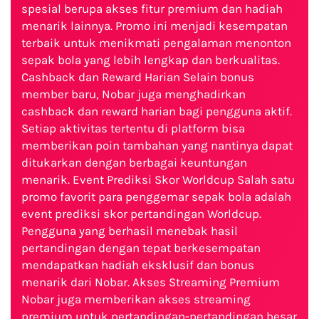
spesial berupa akses fitur premium dan hadiah
menarik lainnya. Promo ini menjadi kesempatan
terbaik untuk menikmati pengalaman menonton
sepak bola yang lebih lengkap dan berkualitas.
Cashback dan Reward Harian Selain bonus
member baru, Nobar juga menghadirkan
cashback dan reward harian bagi pengguna aktif.
Setiap aktivitas tertentu di platform bisa
memberikan poin tambahan yang nantinya dapat
ditukarkan dengan berbagai keuntungan
menarik. Event Prediksi Skor Worldcup Salah satu
promo favorit para penggemar sepak bola adalah
event prediksi skor pertandingan Worldcup.
Pengguna yang berhasil menebak hasil
pertandingan dengan tepat berkesempatan
mendapatkan hadiah eksklusif dan bonus
menarik dari Nobar. Akses Streaming Premium
Nobar juga memberikan akses streaming
premium untuk pertandingan-pertandingan besar