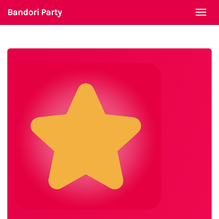
Bandori Party
Togg
navi