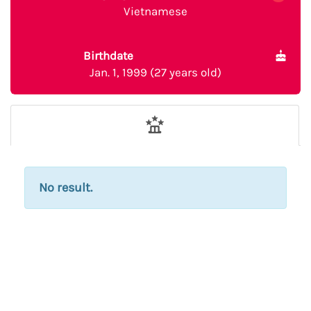
Vietnamese
Birthdate
Jan. 1, 1999 (27 years old)
No result.