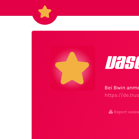
vas
Bei Bwin anme
https://de.tr
Report vase