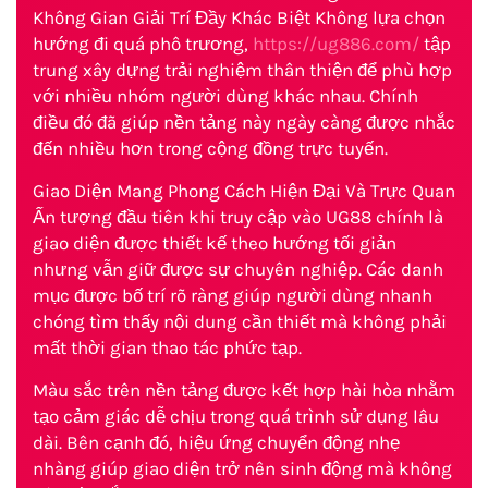
Không Gian Giải Trí Đầy Khác Biệt Không lựa chọn
hướng đi quá phô trương,
https://ug886.com/
tập
trung xây dựng trải nghiệm thân thiện để phù hợp
với nhiều nhóm người dùng khác nhau. Chính
điều đó đã giúp nền tảng này ngày càng được nhắc
đến nhiều hơn trong cộng đồng trực tuyến.
Giao Diện Mang Phong Cách Hiện Đại Và Trực Quan
Ấn tượng đầu tiên khi truy cập vào UG88 chính là
giao diện được thiết kế theo hướng tối giản
nhưng vẫn giữ được sự chuyên nghiệp. Các danh
mục được bố trí rõ ràng giúp người dùng nhanh
chóng tìm thấy nội dung cần thiết mà không phải
mất thời gian thao tác phức tạp.
Màu sắc trên nền tảng được kết hợp hài hòa nhằm
tạo cảm giác dễ chịu trong quá trình sử dụng lâu
dài. Bên cạnh đó, hiệu ứng chuyển động nhẹ
nhàng giúp giao diện trở nên sinh động mà không