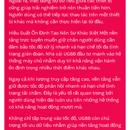
Ngoài ra, việc đồng bộ dữ liệu giữa các thiết bị
cũng giúp trải nghiệm trở nên thuận tiện hơn.
Người dùng có thể tiếp tục thao tác trên một thiết
bị khác mà không cần thực hiện lại từ đầu.
Hiệu Suất Ổn Định Tạo Nên Sự Khác Biệt Một nền
tảng trực tuyến muốn giữ chân người dùng cần
đảm bảo tốc độ xử lý nhanh và hạn chế tối đa tình
trạng gián đoạn. Nhà cái UG88 đầu tư mạnh vào hệ
thống máy chủ nhằm duy trì khả năng vận hành
ổn định trong nhiều thời điểm khác nhau.
Ngay cả khi lượng truy cập tăng cao, nền tảng vẫn
giữ được tốc độ phản hồi nhanh và hạn chế tình
trạng tải chậm. Đây là yếu tố rất quan trọng bởi
người dùng hiện đại luôn ưu tiên những hệ thống
có khả năng hoạt động mượt mà.
Không chỉ tập trung vào tốc độ, UG88 còn chú
trọng tối ưu dữ liệu nhằm giúp nền tảng hoạt động