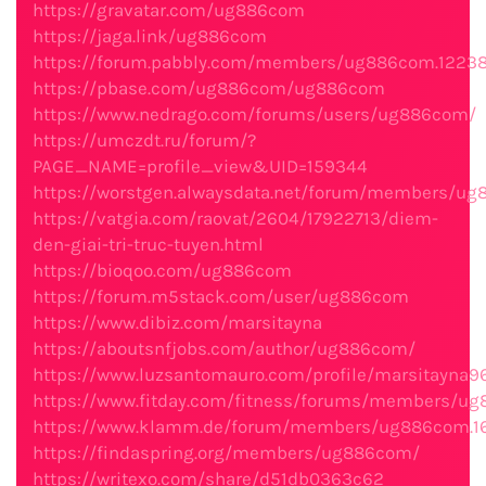
https://gravatar.com/ug886com
https://jaga.link/ug886com
https://forum.pabbly.com/members/ug886com.1223
https://pbase.com/ug886com/ug886com
https://www.nedrago.com/forums/users/ug886com/
https://umczdt.ru/forum/?
PAGE_NAME=profile_view&UID=159344
https://worstgen.alwaysdata.net/forum/members/ug
https://vatgia.com/raovat/2604/17922713/diem-
den-giai-tri-truc-tuyen.html
https://bioqoo.com/ug886com
https://forum.m5stack.com/user/ug886com
https://www.dibiz.com/marsitayna
https://aboutsnfjobs.com/author/ug886com/
https://www.luzsantomauro.com/profile/marsitayna96
https://www.fitday.com/fitness/forums/members/u
https://www.klamm.de/forum/members/ug886com.1
https://findaspring.org/members/ug886com/
https://writexo.com/share/d51db0363c62