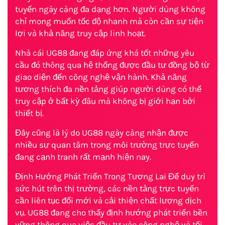
tuyến ngày càng đa dạng hơn. Người dùng không
chỉ mong muốn tốc độ nhanh mà còn cần sự tiện
lợi và khả năng truy cập linh hoạt.
Nhà cái UG88 đang đáp ứng khá tốt những yêu
cầu đó thông qua hệ thống được đầu tư đồng bộ từ
giao diện đến công nghệ vận hành. Khả năng
tương thích đa nền tảng giúp người dùng có thể
truy cập ở bất kỳ đâu mà không bị giới hạn bởi
thiết bị.
Đây cũng là lý do UG88 ngày càng nhận được
nhiều sự quan tâm trong môi trường trực tuyến
đang cạnh tranh rất mạnh hiện nay.
Định Hướng Phát Triển Trong Tương Lai Để duy trì
sức hút trên thị trường, các nền tảng trực tuyến
cần liên tục đổi mới và cải thiện chất lượng dịch
vụ. UG88 đang cho thấy định hướng phát triển bền
vững thông qua việc đầu tư vào công nghệ và tối