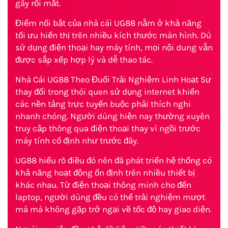
gây rối mắt.
Điểm nổi bật của nhà cái UG88 nằm ở khả năng
tối ưu hiển thị trên nhiều kích thước màn hình. Dù
sử dụng điện thoại hay máy tính, mọi nội dung vẫn
được sắp xếp hợp lý và dễ thao tác.
Nhà Cái UG88 Theo Đuổi Trải Nghiệm Linh Hoạt Sự
thay đổi trong thói quen sử dụng internet khiến
các nền tảng trực tuyến buộc phải thích nghi
nhanh chóng. Người dùng hiện nay thường xuyên
truy cập thông qua điện thoại thay vì ngồi trước
máy tính cố định như trước đây.
UG88 hiểu rõ điều đó nên đã phát triển hệ thống có
khả năng hoạt động ổn định trên nhiều thiết bị
khác nhau. Từ điện thoại thông minh cho đến
laptop, người dùng đều có thể trải nghiệm mượt
mà mà không gặp trở ngại về tốc độ hay giao diện.