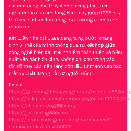
đổi mới cũng cho thấy định hướng phát triển
nghiêm túc của nền tảng. Điều này giúp UG88 duy
trì được sự hấp dẫn trong môi trường cạnh tranh
mạnh mẽ.
Kết Luận Nhà cái UG88 đang từng bước khẳng
định vị thế của mình thông qua sự kết hợp giữa
công nghệ hiện đại, trải nghiệm thân thiện và hiệu
suất vận hành ổn định. Không chỉ chú trọng vào
tốc độ truy cập, nền tảng còn đầu tư mạnh vào bảo
mật và chất lượng hỗ trợ người dùng.
Social:
https://gamblingtherapy.org/forum/users/ug886com
https://talk.plesk.com/members/ug6com.510662/#a
https://about.me/ug886com/
https://jali.me/ug886com
https://forum.codeigniter.com/member.php?
action=profile&uid=239905