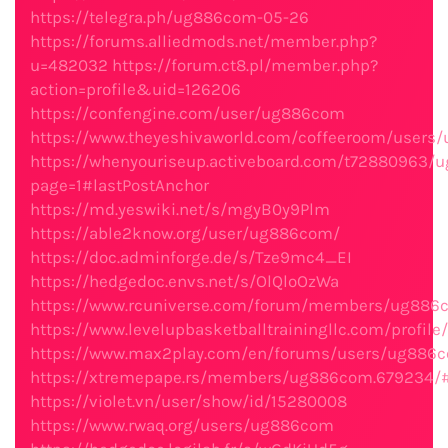
https://telegra.ph/ug886com-05-26
https://forums.alliedmods.net/member.php?
u=482032
https://forum.ct8.pl/member.php?
action=profile&uid=126206
https://confengine.com/user/ug886com
https://www.theyeshivaworld.com/coffeeroom/user
https://whenyouriseup.activeboard.com/t72880963/
page=1#lastPostAnchor
https://md.yeswiki.net/s/mgyB0y9Plm
https://able2know.org/user/ug886com/
https://doc.adminforge.de/s/Tze9mc4_EI
https://hedgedoc.envs.net/s/OlQloOzWa
https://www.rcuniverse.com/forum/members/ug886
https://www.levelupbasketballtrainingllc.com/profile
https://www.max2play.com/en/forums/users/ug886
https://xtremepape.rs/members/ug886com.679234/
https://violet.vn/user/show/id/15280008
https://www.rwaq.org/users/ug886com