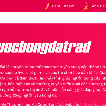
BanG Dream!
Girls Ban
uocbongdatrad
á là chuyên trang thể thao trực tuyến cung cấp thông tin t
như casino live, slot game và các trò chơi hấp dẫn khác. Gi
i ưu trên cả điện thoại lẫn máy tính giúp người dùng cập n
định, bảo mật cao và thường xuyên triển khai các chương t
i ngũ hỗ trợ trực tuyến 24/7 luôn sẵn sàng giải đáp, giúp
a cộng đồng người yêu bóng đá.
n Hệ Thương hiệu: Cá Cược Bóng Đá Website:
https://cacu