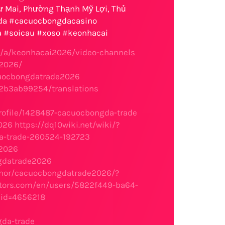
hư Mai, Phường Thạnh Mỹ Lợi, Thủ
gda #cacuocbongdacasino
#soicau #xoso #keonhacai
m/a/keonhacai2026/video-channels
e2026/
uocbongdatrade2026
72b3ab99254/translations
profile/1428487-cacuocbongda-trade
026
https://dq10wiki.net/wiki/?
da-trade-260524-192723
e2026
gdatrade2026
uthor/cacuocbongdatrade2026/?
ctors.com/en/users/5822f449-ba64-
uid=4656218
gda-trade