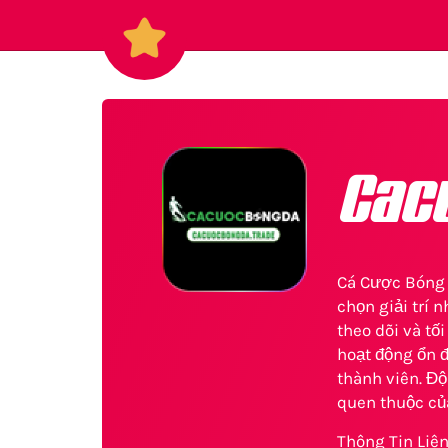
Cac
Cá Cược Bóng Đ
chọn giải trí 
theo dõi và tố
hoạt động ổn 
thành viên. Độ
quen thuộc củ
Thông Tin Liê