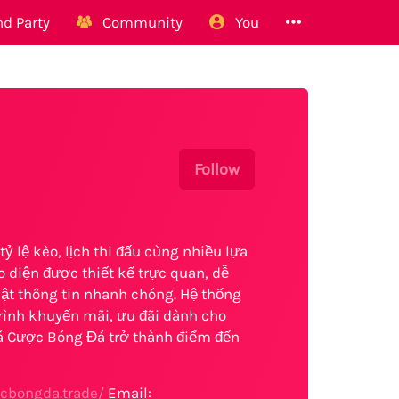
d Party
Community
You
Follow
ỷ lệ kèo, lịch thi đấu cùng nhiều lựa
ao diện được thiết kế trực quan, dễ
hật thông tin nhanh chóng. Hệ thống
rình khuyến mãi, ưu đãi dành cho
 Cá Cược Bóng Đá trở thành điểm đến
ocbongda.trade/
Email: