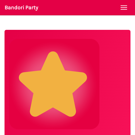
Bandori Party
Togg
navi