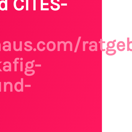
d CITES-
haus.com/ratge
afig-
und-