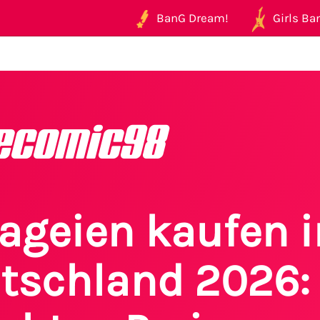
BanG Dream!
Girls Ban
ecomic98
ageien kaufen i
tschland 2026: 