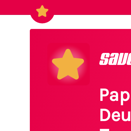
sav
Pap
Deu