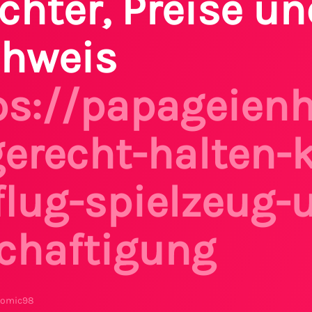
chter, Preise un
hweis
ps://papageien
gerecht-halten-k
iflug-spielzeug-
chaftigung
comic98