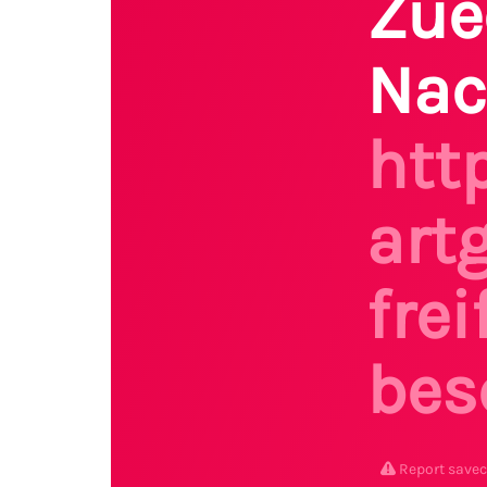
Zue
Nac
htt
art
fre
bes
Report save