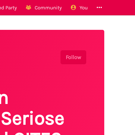
d Party
Community
You
Follow
n
Seriose