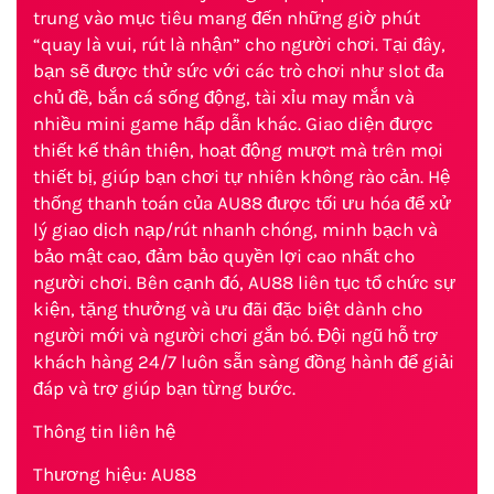
trung vào mục tiêu mang đến những giờ phút
“quay là vui, rút là nhận” cho người chơi. Tại đây,
bạn sẽ được thử sức với các trò chơi như slot đa
chủ đề, bắn cá sống động, tài xỉu may mắn và
nhiều mini game hấp dẫn khác. Giao diện được
thiết kế thân thiện, hoạt động mượt mà trên mọi
thiết bị, giúp bạn chơi tự nhiên không rào cản. Hệ
thống thanh toán của AU88 được tối ưu hóa để xử
lý giao dịch nạp/rút nhanh chóng, minh bạch và
bảo mật cao, đảm bảo quyền lợi cao nhất cho
người chơi. Bên cạnh đó, AU88 liên tục tổ chức sự
kiện, tặng thưởng và ưu đãi đặc biệt dành cho
người mới và người chơi gắn bó. Đội ngũ hỗ trợ
khách hàng 24/7 luôn sẵn sàng đồng hành để giải
đáp và trợ giúp bạn từng bước.
Thông tin liên hệ
Thương hiệu: AU88