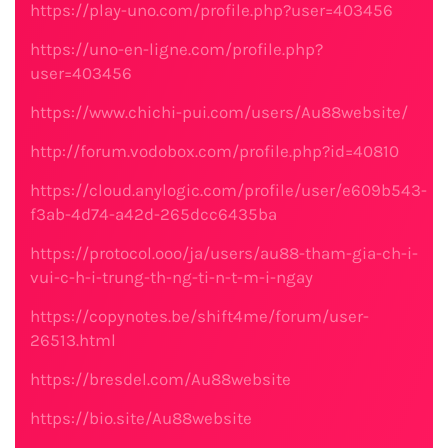
https://play-uno.com/profile.php?user=403456
https://uno-en-ligne.com/profile.php?
user=403456
https://www.chichi-pui.com/users/Au88website/
http://forum.vodobox.com/profile.php?id=40810
https://cloud.anylogic.com/profile/user/e609b543-
f3ab-4d74-a42d-265dcc6435ba
https://protocol.ooo/ja/users/au88-tham-gia-ch-i-
vui-c-h-i-trung-th-ng-ti-n-t-m-i-ngay
https://copynotes.be/shift4me/forum/user-
26513.html
https://bresdel.com/Au88website
https://bio.site/Au88website