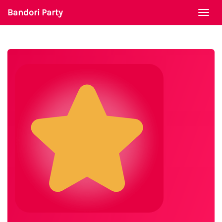
Bandori Party
Togg
navi