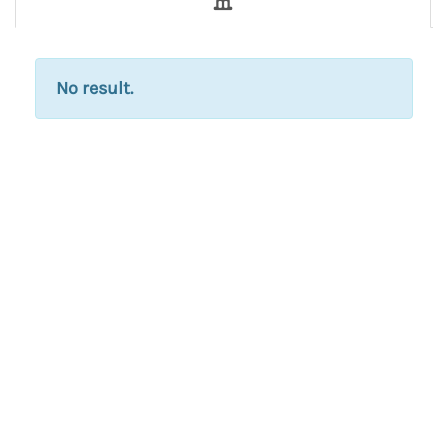
No result.