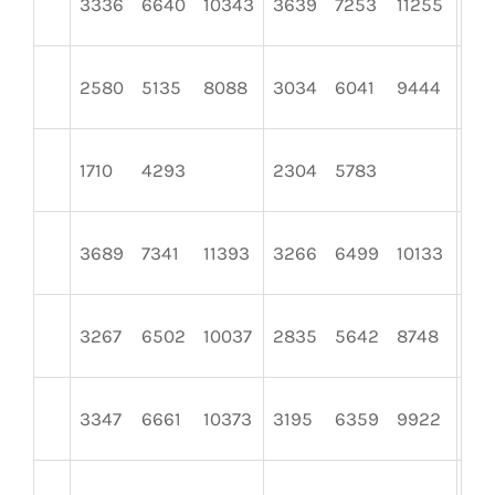
3336
6640
10343
3639
7253
11255
32
2580
5135
8088
3034
6041
9444
46
1710
4293
2304
5783
18
3689
7341
11393
3266
6499
10133
32
3267
6502
10037
2835
5642
8748
29
3347
6661
10373
3195
6359
9922
36