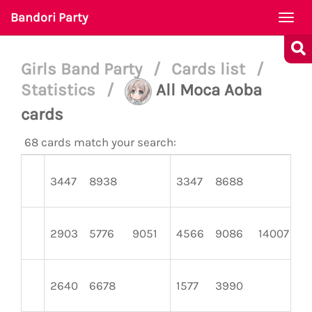
Bandori Party
Togg
navi
Girls Band Party
/
Cards list
/
Statistics
/
All Moca Aoba
cards
68 cards match your search:
3447
8938
3347
8688
3
2903
5776
9051
4566
9086
14007
2
2640
6678
1577
3990
2