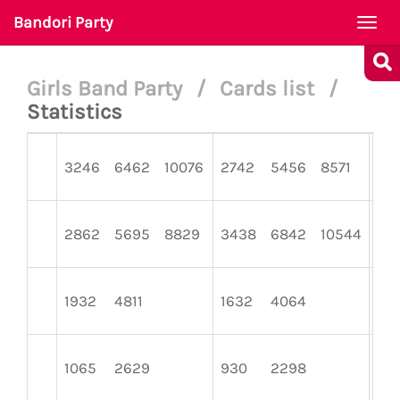
Bandori Party
Togg
navi
Girls Band Party
/
Cards list
/
Statistics
3246
6462
10076
2742
5456
8571
38
2862
5695
8829
3438
6842
10544
24
1932
4811
1632
4064
22
1065
2629
930
2298
10